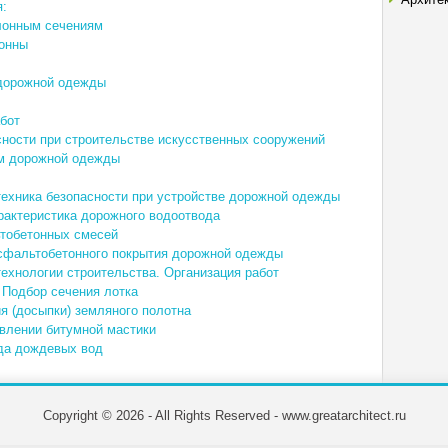
:
клонным сечениям
лонны
 дорожной одежды
бот
сности при строительстве искусственных сооружений
 м дорожной одежды
техника безопасности при устройстве дорожной одежды
рактеристика дорожного водоотвода
ьтобетонных смесей
асфальтобетонного покрытия дорожной одежды
технологии строительства. Организация работ
 Подбор сечения лотка
я (досыпки) земляного полотна
овлении битумной мастики
да дождевых вод
Copyright © 2026 - All Rights Reserved - www.greatarchitect.ru