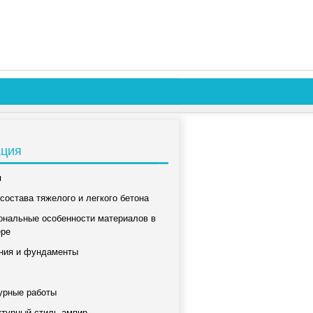
ация
я
состава тяжелого и легкого бетона
ональные особенности материалов в
ере
ния и фундаменты
урные работы
ктурный стиль ампир