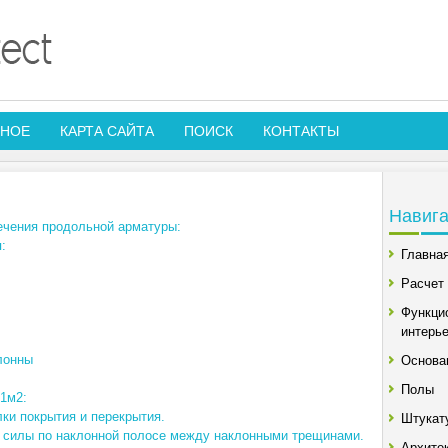
РНОЕ
КАРТА САЙТА
ПОИСК
КОНТАКТЫ
Навиг
ечения продольной арматуры:
:
Главна
Расчет 
Функци
интерь
лонны
Основа
Полы
 1м2:
ки покрытия и перекрытия.
Штукат
й силы по наклонной полосе между наклонными трещинами.
Архите